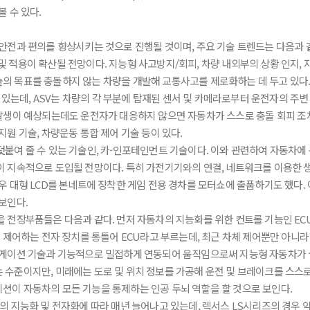
 수 있다.
 안전과 편의를 향상시키는 것으로 진행될 것이며, 주요 기술 트렌드는 다음과 
 적용이 확산될 전망이다. 지능형 사고방지/회피, 차량 내외부의 상황 인지, 
의 목표를 충돌하지 않는 차량을 개발해 교통사고를 제로화하는 데 두고 있다.
)를 개발 중에 있는데, ASV는 차량의 각 부분에 탑재된 센서 및 카메라로부터 운전자
 발생이 예상되는데도 운전자가 대응하지 않으면 자동차가 스스로 충돌 회피 조
원 기술, 차량운동 통합 제어 기술 등이 있다.
붙여 줄 수 있는 기술인, 카-인포테인먼트 기술이다. 이와 관련하여 자동차에 
 지속적으로 도입될 전망이다. 특히 가전기기와의 연결, 네트워크를 이용한 생
우 대형 LCD를 본네트에 장착한 게임 전용 경차를 모터쇼에 출품하기도 했다
보인다.
장부품들은 다음과 같다. 먼저 자동차의 지능화를 위한 컨트롤 기능인 ECU(Elect
을 제어하는 전자 장치를 통틀어 ECU라고 부르는데, 최근 차체 제어뿐만 아
비게이션 기술과 기능적으로 밀접하게 연동되어 움직임으로써 지능형 자동차가 
 수준이지만, 미래에는 도로 및 위치 정보를 가공해 운전 및 브레이크를 스
션이 자동차의 모든 기능을 통제하는 인공 두뇌 역할을 할 것으로 보인다.
 지능화 및 전자화에 따라 매년 늘어나고 있는데, 렉서스 LS시리즈의 경우 약 