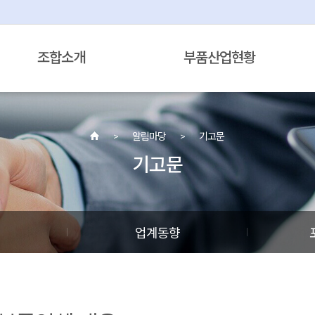
조합소개
부품산업현황
알림마당
기고문
기고문
정
업계동향