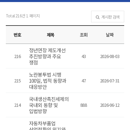
Total 216건
1 페이지
게시판 검색
번호
제목
조회
날짜
정년연장 제도개선
추진방향과 주요
216
43
2026-08-03
쟁점
노란봉투법 시행
100일, 법적 동향과
215
47
2026-07-31
대응방안
국내생산촉진세제의
국내외 동향 및
214
888
2026-06-12
입법방향
자동차부품업
산업전환의 위기와