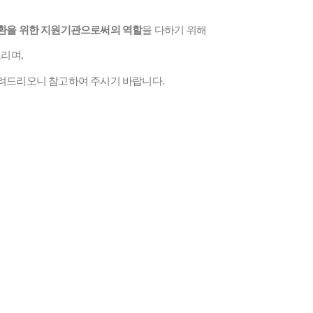
환을 위한 지원기관으로써의 역할
을 다하기 위해
드리며
,
려드리오니 참고하여 주시기 바랍니다
.
법 시행규칙산업통상자원부령제00566호.hwp
(91.5K)
법 시행령대통령령제34638호.hwp
(103.0K)