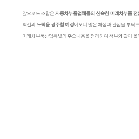
앞으로도 조합은
자동차부품업체들의 신속한 미래차부품 전
최선의
노력을 경주할 예정
이오니 많은 애정과 관심을 부탁
미래차부품산업특별의 주요내용을 정리하여 첨부와 같이 올
「미래자동차부품산업법」의 주요내용과 의의.pdf
(142.4K)
590회 다운로드 | DATE : 2024-07-10 09:05:27
미래자동차 부품산업의 전환촉진 및 생태계 육성에 관한 특별
498회 다운로드 | DATE : 2024-07-10 08:58:30
미래자동차 부품산업의 전환촉진 및 생태계 육성에 관한 특별
501회 다운로드 | DATE : 2024-07-10 08:58:30