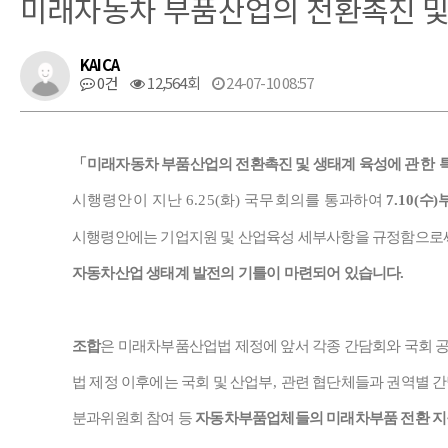
미래자동차 부품산업의 전환촉진 및
KAICA
0건
12,564회
24-07-10 08:57
「
미래자동차 부품산업의 전환촉진 및 생태계 육성에
관한 
시행령안이 지난
6.25(
화
)
국무회의를
통과하여
7.10(
수
)
시행령안에는
기업지원 및 산업육성 세부사항을 규정함으로
자동차산업 생태계 발전의 기틀이 마련되어 있습니다
.
조합
은 미래차부품산업법 제정에 앞서 각종 간담회와 국회 
법 제정 이후에는 국회 및 산업부
,
관련 협단체들과 권역별 간
분과위원회 참여 등
자동차부품업체들의 미래차부품 전환 지