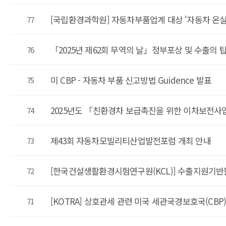
[국립환경과학원] 자동차부품업계 대상 '자동차 온실가
77
「2025년 제62회 무역의 날」정부포상 및 수출의 
76
미 CBP - 자동차 부품 신고방법 Guidence 발표
75
2025년도 「친환경차 보급촉진을 위한 이차보전사업
74
제43회 자동차모빌리티산업발전포럼 개최 안내
73
[한국건설생활환경시험연구원(KCL)] 수출지원기반
72
[KOTRA] 상호관세 관련 미국 세관국경보호국(CBP
71