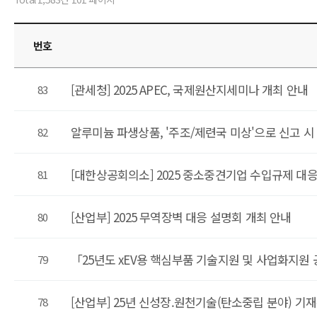
번호
[관세청] 2025 APEC, 국제원산지세미나 개최 안내
83
알루미늄 파생상품, '주조/제련국 미상'으로 신고 시 6
82
[대한상공회의소] 2025 중소중견기업 수입규제 대
81
[산업부] 2025 무역장벽 대응 설명회 개최 안내
80
「25년도 xEV용 핵심부품 기술지원 및 사업화지원
79
[산업부] 25년 신성장.원천기술(탄소중립 분야) 기
78