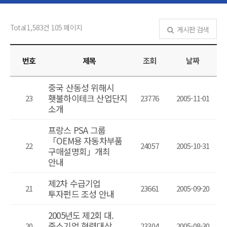
Total 1,583건
105 페이지
게시판 검색
번호
제목
조회
날짜
중국 산동성 위해시
횃불하이테크 산업단지
23
23776
2005-11-01
소개
프랑스 PSA 그룹
「OEM용 자동차부품
22
24057
2005-10-31
구매설명회」개최
안내
제2차 수급기업
21
23661
2005-09-20
투자펀드 조성 안내
2005년도 제2회 대.
중소기업 협력대상
20
23304
2005-08-30