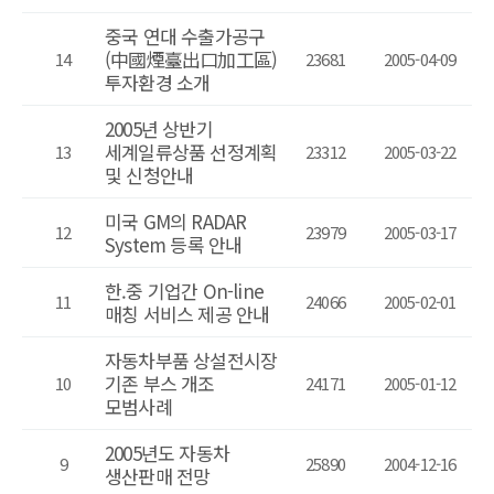
중국 연대 수출가공구
(中國煙臺出口加工區)
14
23681
2005-04-09
투자환경 소개
2005년 상반기
세계일류상품 선정계획
13
23312
2005-03-22
및 신청안내
미국 GM의 RADAR
12
23979
2005-03-17
System 등록 안내
한.중 기업간 On-line
11
24066
2005-02-01
매칭 서비스 제공 안내
자동차부품 상설전시장
기존 부스 개조
10
24171
2005-01-12
모범사례
2005년도 자동차
9
25890
2004-12-16
생산판매 전망