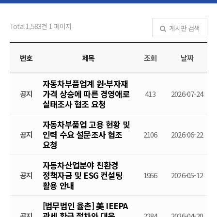
Total 1,583건
1 페이지
게시판 검색
번호
제목
조회
날짜
자동차부품업계 원·부자재
가격 상승에 따른 경영애로
공지
413
2026-07-24
실태조사 협조 요청
자동차부품업 고용 현황 및
인력 수요 설문조사 협조
공지
2106
2026-06-22
요청
자동차산업분야 친환경
정책자금 및 ESG 컨설팅
공지
1956
2026-05-12
활용 안내
[법무법인 율촌] 美 IEEPA
관세 환급 절차와 대응
공지
2284
2026-04-20