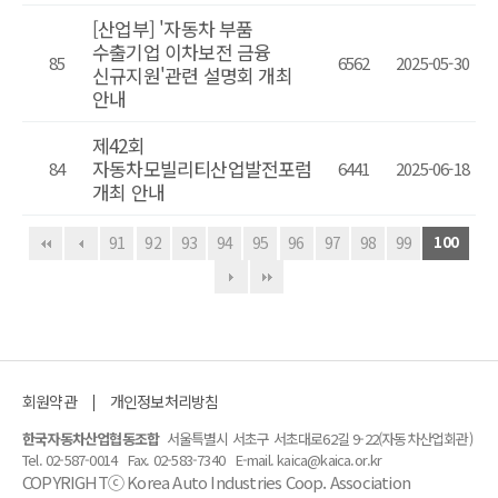
[산업부] '자동차 부품
수출기업 이차보전 금융
85
6562
2025-05-30
신규지원'관련 설명회 개최
안내
제42회
자동차모빌리티산업발전포럼
84
6441
2025-06-18
개최 안내
91
92
93
94
95
96
97
98
99
100
회원약관
개인정보처리방침
한국자동차산업협동조합
서울특별시 서초구 서초대로62길 9-22(자동차산업회관)
Tel. 02-587-0014
Fax. 02-583-7340
E-mail. kaica@kaica.or.kr
COPYRIGHTⓒ Korea Auto Industries Coop. Association