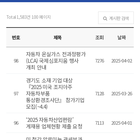
Total 1,583건
100 페이지
게시판 검색
번호
제목
조회
날짜
자동차 온실가스 전과정평가
(LCA) 국제심포지움 행사
98
7276
2025-04-02
개최 안내
경기도 소재 기업 대상
『2025 미국 조지아주
자동차부품
97
7128
2025-03-26
통상환경조사단』 참가기업
모집(~4.4)
‘2025 자동차산업편람’
96
7113
2025-04-01
게재용 업체현황 제출 요청
미 철강 알루미늄 관세부과