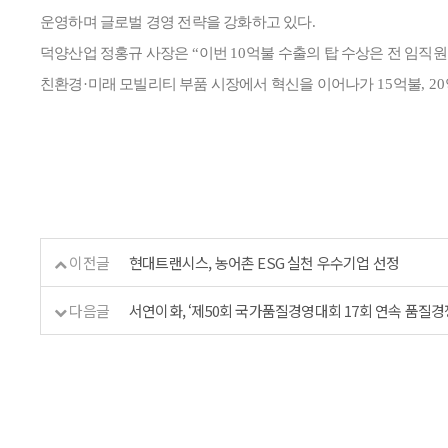
운영하며 글로벌 경영 전략을 강화하고 있다
.
덕양산업 정홍규 사장은
“
이번
10
억불 수출의 탑 수상은 전 임직
친환경
·
미래 모빌리티 부품 시장에서 혁신을 이어나가
15
억불
, 20
이전글
현대트랜시스, 농어촌 ESG 실천 우수기업 선정
다음글
서연이화, ‘제50회 국가품질경영대회 17회 연속 품질경