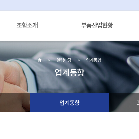
조합소개
부품산업현황
알림마당
업계동향
업계동향
정
업계동향