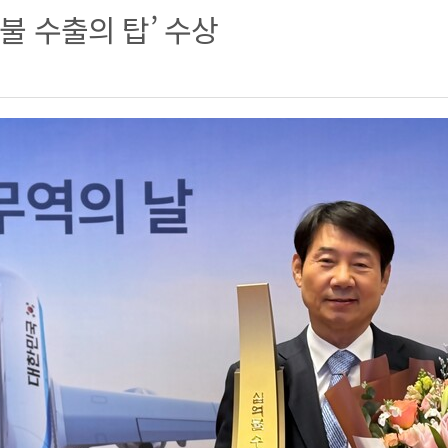
억불 수출의 탑’ 수상