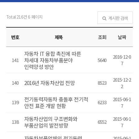
Total 216건
6 페이지
게시판 검색
번호
제목
조회
날짜
자동차 IT 융합 촉진에 따른
2016-12-0
차세대 자동차부품분야
141
5640
7
인력양성 방안
2015-12-2
2016년 자동차산업 전망
140
8523
2
전기동력자동차 충돌후 전기적
2015-06-1
139
6233
안전 표준 개발 현황
7
자동차산업의 구조변화와
2015-06-1
138
6552
부품산업의 발전방향
7
자동차부품업체의 전기동력
2015-06-1