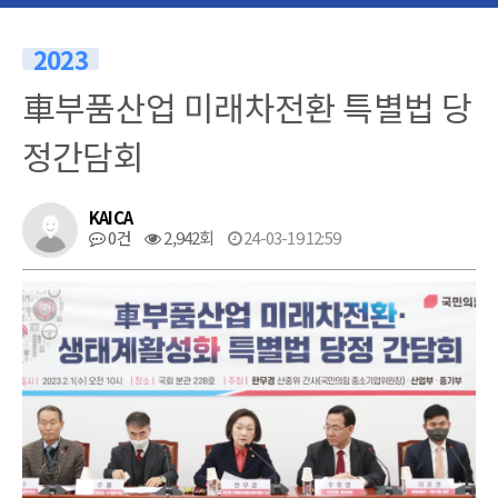
2023
車부품산업 미래차전환 특별법 당
정간담회
KAICA
0건
2,942회
24-03-19 12:59