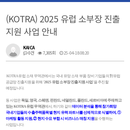
(KOTRA) 2025 유럽 소부장 진출
지원 사업 안내
KAICA
0건
7,305회
25-04-18 08:20
KOTRA 유럽 소재 무역관에서는 국내 유망 소재·부품·장비 기업들의
對유럽
공급망 진출지원을 위해
'2025 유럽 소부장 진출지원 사업'
을 추진할
예정입니다.
동 사업은
독일, 영국, 스웨덴, 핀란드, 네덜란드, 폴란드, 세르비아에 주재하고
있는 KOTRA 유럽 무역관
에서,
하기와 같이
데이터 분석을 통해 참가희망
국내기업들의 수출주력품목별 현지 유력 파트너를 선제적으로 식별하여,
①
마케팅 활동 지원, ② 현지 수요 부합 시 비즈니스 매칭 지원
을 수행하는
사업입니다.