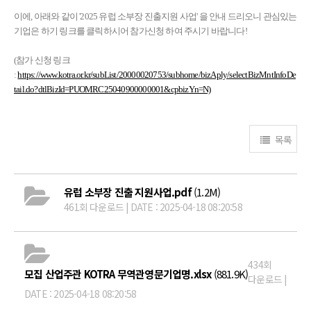
이에, 아래와 같이 '2025 유럽 소부장 진출지원 사업' 을 안내 드리오니 관심있는
기업은 하기 링크를 클릭하시어 참가신청 하여
주시기 바랍니다!
(참가 신청 링크
:
https://www.kotra.or.kr/subList/20000020753/subhome/bizAply/selectBizMntInfoDe
tail.do?dtlBizId=PUOMRC25040900000001&cpbizYn=N)
목록
유럽 소부장 진출 지원사업.pdf
(1.2M)
461회 다운로드 | DATE : 2025-04-18 08:20:58
434회
모집 산업주관 KOTRA 무역관영문기업명.xlsx
(881.9K)
다운로드 |
DATE : 2025-04-18 08:20:58