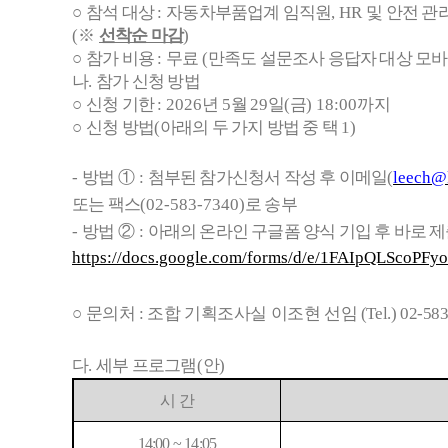
○
참석 대상
:
자동차부품업계 임직원
, HR
및 안전 관
(
※
선착순 마감
)
○
참가 비용
:
무료
(
만족도 설문조사 응답자 대상 모바
나
.
참가 신청 방법
○
신청 기한
: 2026
년
5
월
29
일
(
금
) 18:00
까지
○
신청 방법
(
아래의 두 가지 방법 중 택
1)
-
방법
①
:
첨부된 참가신청서 작성 후 이메일
(
leech@k
또는 팩스
(02-583-7340)
로 송부
-
방법
②
:
아래의 온라인 구글폼 양식 기입 후 바로 
https://docs.google.com/forms/d/e/1FAIpQLSc
○
문의처
:
조합 기획조사실 이조현 선임
(Tel.) 02-58
다
.
세부 프로그램
(
안
)
시 간
14:00 ~ 14:05