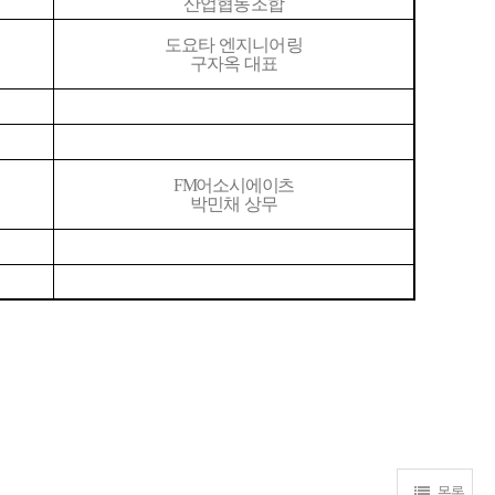
산업협동조합
도요타 엔지니어링
구자옥 대표
FM
어소시에이츠
박민채 상무
목록