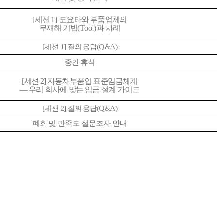
[
세션
1]
도요타와 부품업체의
무재해 기법
(Tool)
과 사례
[
세션
1]
질의응답
(Q&A)
중간 휴식
[
세션
2]
자동차부품업 표준임금체계
—
우리 회사에 맞는 임금 설계 가이드
[
세션
2]
질의응답
(Q&A)
폐회 및 만족도 설문조사 안내