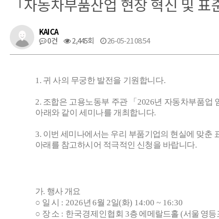
「자동차부품산업 현장 혁신 및 표
KAICA
0건
2,445회
26-05-21 08:54
1.
귀 사의 무궁한 발전을 기원합니다
.
2
.
조합은 고용노동부 주관
「
2026
년 자동차부품업 
아래와 같이 세미나를 개최합니다
.
3
.
이번 세미나에서는 우리 부품기업의 현실에 맞춘 
아래를 참고하시어 적극적인 신청을 바랍니다
.
가
.
행사 개요
○
일 시
: 2026
년
6
월
2
일
(
화
) 14:00 ~ 16:30
○
장 소
: 한국경제인협회
3
층 에메랄드홀
(
서울 영등