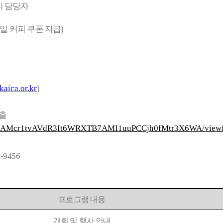
리 담당자
일 커피 쿠폰 지급
)
aica.or.kr
)
제출
oPFyoAMcr1tvAVdR3It6WRXTB7AMI1uuPCCjh0fMtr3X6WA/viewf
3-9456
프로그램 내용
개회 및 행사 안내