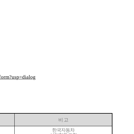
orm?usp=dialog
비 고
한국자동차