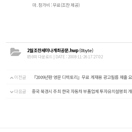
마. 참가비 : 무료(조찬 제공)
2월조찬세미나개최공문.hwp
(0byte)
859회 다운로드 | DATE : 2008-11-26 17:27:02
이전글
『2009년판 영문 디렉토리』무료 게재용 광고필름 제출 
다음글
중국 북경시 주최 한국 자동차 부품업체 투자유치설명회 