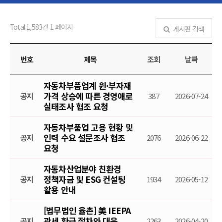
Total 1,583건
1 페이지
게시판 검색
번호
제목
조회
날짜
자동차부품업계 원·부자재
가격 상승에 따른 경영애로
공지
387
2026-07-24
실태조사 협조 요청
자동차부품업 고용 현황 및
인력 수요 설문조사 협조
공지
2076
2026-06-22
요청
자동차산업분야 친환경
정책자금 및 ESG 컨설팅
공지
1934
2026-05-12
활용 안내
[법무법인 율촌] 美 IEEPA
관세 환급 절차와 대응
공지
2263
2026-04-20