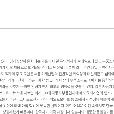
 있다. 경제성장이 둔화되는 가운데 대일 무역적자가 확대일로에 있고 부품소
기 이후 처음으로 62억달러 적자로 반전됐다. 특히 같은 기간 대일 무역적자 
역수지 적자의 주요 요인은 부품소재산업의 전반적인 취약성과 대일의존도 심화
철강ㆍ기계ㆍ전자ㆍ섬유ㆍ화학 등 2만개 이상의 부품소재로 이뤄지는 종합산
쟁력을 갖추지 못하면 완성차 역시 최고의 경쟁력을 갖출 수 없다. 일본 자동
오토모티브뉴스에 따르면 세계 100대 자동차부품업체에서 도요타계열의 덴소가 
체로는 아이신ㆍ스미토모전기ㆍ히다치오토모티브 등 26개사가 선정돼 매출합계 
국 위상에 비해 아직 턱없이 부족한 실정이다. 이런 어려운 여건 속에서도 한
준히 성장해왔기 때문이다. 한국차가 미국 시장에서 일본차와 대등한 품질평가를