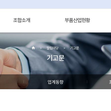
조합소개
부품산업현황
알림마당
기고문
기고문
정
업계동향