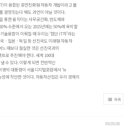
T)이 융합된 휴먼친화형 자동차 개발이라고 볼
를 결정짓는다 해도 과언이 아닐 것이다.
을 통한 움직이는 사무공간화, 반도체와
% 수준에서 오는 2015년에는 50%에 육박할
기술융합이 이뤄질 때 우리는 ‘첨단 IT차’라는
미국ㆍ일본ㆍ독일 등 선진국도 미래형 자동차
 어느 때보다 절실한 것은 선진국과의
로 추진해야 한다. 세계 100대
낼 수 있다. 이렇게 되면 전반적인
 이명박 대통령이 서울디지털포럼에서 ‘뉴
가능성에 착안한 것이다. 자동차산업은 우리 경제의
목록
08.09.08