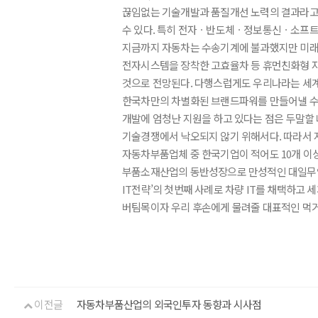
끊임없는 기술개발과 품질개선 노력의 결과라고 
수 있다. 특히 전자ㆍ반도체ㆍ정보통신ㆍ소프트웨
지금까지 자동차는 수송기계에 불과했지만 미래의
전자시스템을 장착한 고효율차 등 휴먼친화형 자동
것으로 전망된다. 다행스럽게도 우리나라는 세계 
한국차만의 차별화된 브랜드파워를 만들어낼 수가
개발에 엄청난 지원을 하고 있다는 점은 두말할
기술경쟁에서 낙오되지 않기 위해서다. 따라서 지
자동차부품업체 중 한국기업이 적어도 10개 이상
부품소재산업의 동반성장으로 만성적인 대일무역적
IT전략’의 첫번째 사례로 차량 IT를 채택하고
버팀목이자 우리 후손에게 물려줄 대표적인 먹
이전글
자동차부품산업의 외국인투자 동향과 시사점