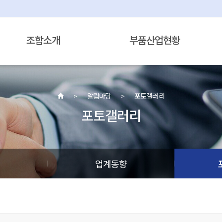
조합소개
부품산업현황
알림마당
포토갤러리
포토갤러리
정
업계동향